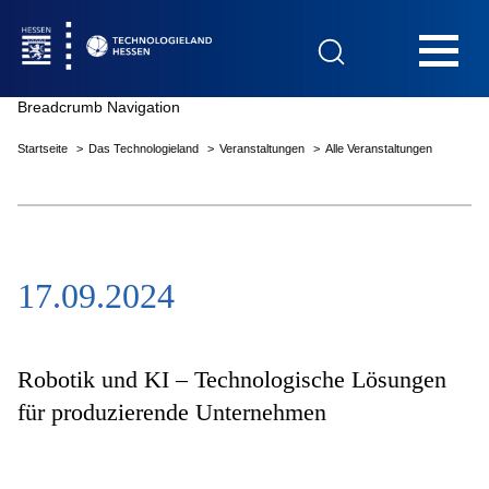
Hauptnavigation
Breadcrumb Navigation
Startseite
Das Technologieland
Veranstaltungen
Alle Veranstaltungen
Startseite
17.09.2024
Das Technologieland
Innovationsfelder
Robotik und KI – Technologische Lösungen
für produzierende Unternehmen
Beratung & Förderung