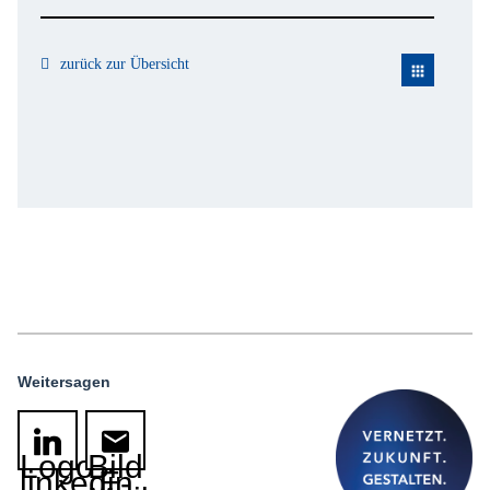
zurück zur Übersicht
apps
Weitersagen
Logo
Bild
linkedin
E-