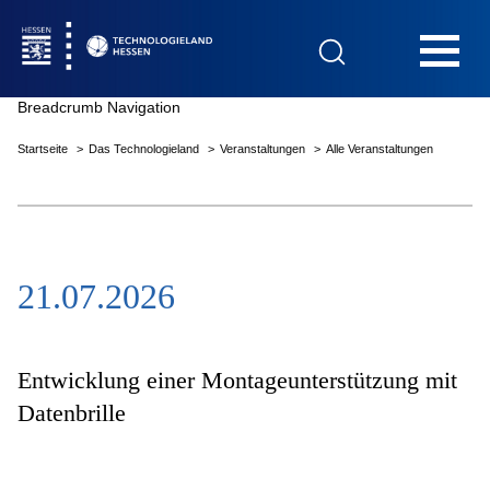
Hauptnavigation
Breadcrumb Navigation
Startseite
Das Technologieland
Veranstaltungen
Alle Veranstaltungen
Startseite
21.07.2026
Das Technologieland
Innovationsfelder
Entwicklung einer Montageunterstützung mit
Datenbrille
Beratung & Förderung