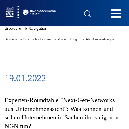
Hauptnavigation
Breadcrumb Navigation
Startseite
Das Technologieland
Veranstaltungen
Alle Veranstaltungen
Startseite
19.01.2022
Das Technologieland
Innovationsfelder
Experten-Roundtable "Next-Gen-Networks
aus Unternehmenssicht": Was können und
sollen Unternehmen in Sachen ihres eigenen
Beratung & Förderung
NGN tun?