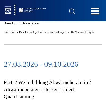
Hauptnavigation
Breadcrumb Navigation
Startseite
Das Technologieland
Veranstaltungen
Alle Veranstaltungen
Startseite
27.08.2026 - 09.10.2026
Das Technologieland
Innovationsfelder
Fort- / Weiterbildung Abwärmeberaterin /
Abwärmeberater - Hessen fördert
Qualifizierung
Beratung & Förderung