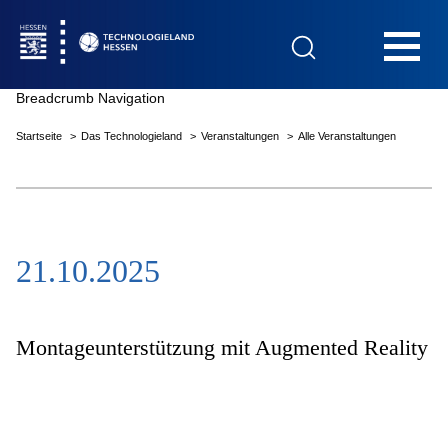
Hauptnavigation
Breadcrumb Navigation
Startseite
Das Technologieland
Veranstaltungen
Alle Veranstaltungen
Startseite
21.10.2025
Das Technologieland
Innovationsfelder
Montageunterstützung mit Augmented Reality
Beratung & Förderung