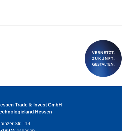
essen Trade & Invest GmbH
echnologieland Hessen
ainzer Str. 118
5189 Wiesbaden