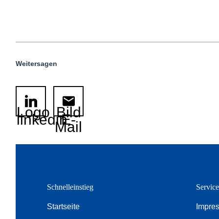
Weitersagen
Logo
Bild
linkedin
E-
Mail
Schnelleinstieg
Servic
Startseite
Impre