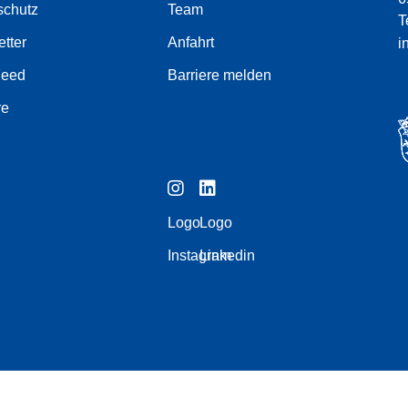
schutz
Team
T
tter
Anfahrt
i
Feed
Barriere melden
re
Logo
Logo
Instagram
Linkedin