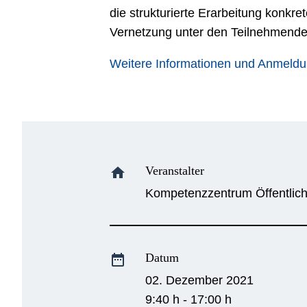
die strukturierte Erarbeitung konkr
Vernetzung unter den Teilnehmenden
Weitere Informationen und Anmeld
Veranstalter
home
Kompetenzzentrum Öffentliche
Datum
date_range
02. Dezember 2021
9:40 h - 17:00 h