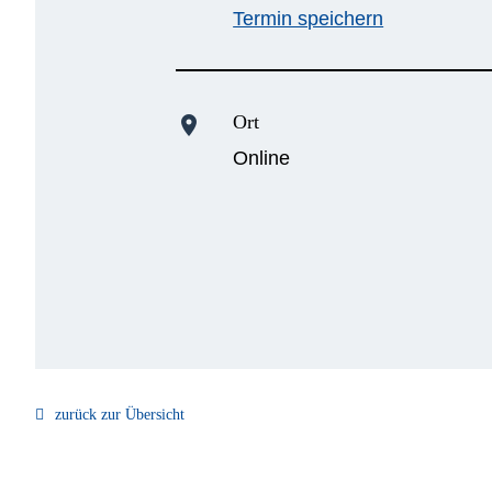
Termin speichern
Ort
location_on
Online
zurück zur Übersicht