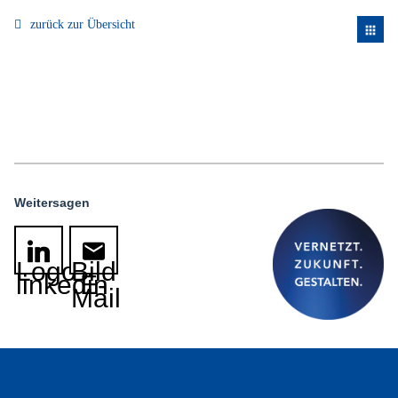
zurück zur Übersicht
apps
Weitersagen
Logo
Bild
linkedin
E-
Mail