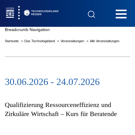
Hauptnavigation
Breadcrumb Navigation
Startseite
Das Technologieland
Veranstaltungen
Alle Veranstaltungen
Startseite
30.06.2026 - 24.07.2026
Das Technologieland
Innovationsfelder
Qualifizierung Ressourceneffizienz und
Zirkuläre Wirtschaft – Kurs für Beratende
Beratung & Förderung