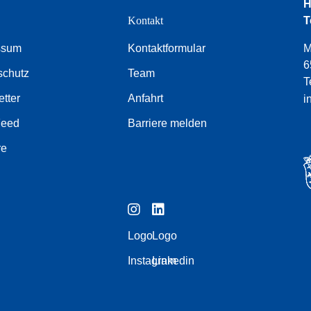
H
e
Kontakt
T
ssum
Kontaktformular
M
6
schutz
Team
T
tter
Anfahrt
i
Feed
Barriere melden
re
Logo
Logo
Instagram
Linkedin