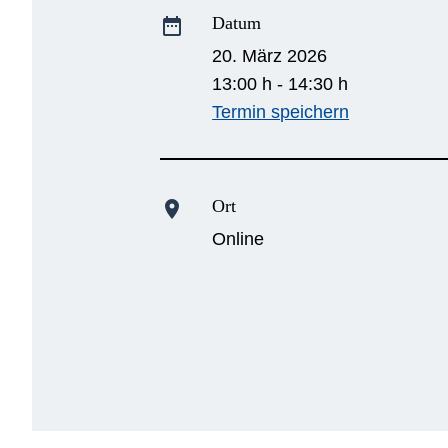
Datum
date_range
20. März 2026
13:00 h - 14:30 h
Termin speichern
Ort
location_on
Online