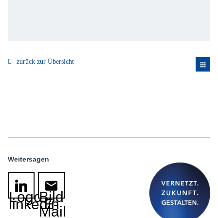
zurück zur Übersicht
apps
Weitersagen
Logo
Bild
linkedin
E-
Mail