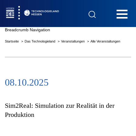
Hauptnavigation
Breadcrumb Navigation
Startseite
Das Technologieland
Veranstaltungen
Alle Veranstaltungen
Startseite
08.10.2025
Das Technologieland
Innovationsfelder
Sim2Real: Simulation zur Realität in der
Produktion
Beratung & Förderung