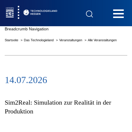
Hauptnavigation
Breadcrumb Navigation
Startseite
Das Technologieland
Veranstaltungen
Alle Veranstaltungen
Startseite
14.07.2026
Das Technologieland
Innovationsfelder
Sim2Real: Simulation zur Realität in der
Produktion
Beratung & Förderung