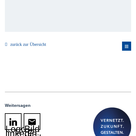
zurück zur Übersicht
apps
Weitersagen
Logo
Bild
linkedin
E-