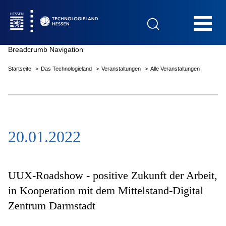
Hauptnavigation
Breadcrumb Navigation
Startseite
Das Technologieland
Veranstaltungen
Alle Veranstaltungen
Startseite
20.01.2022
Das Technologieland
Innovationsfelder
UUX-Roadshow - positive Zukunft der Arbeit,
in Kooperation mit dem Mittelstand-Digital
Zentrum Darmstadt
Beratung & Förderung