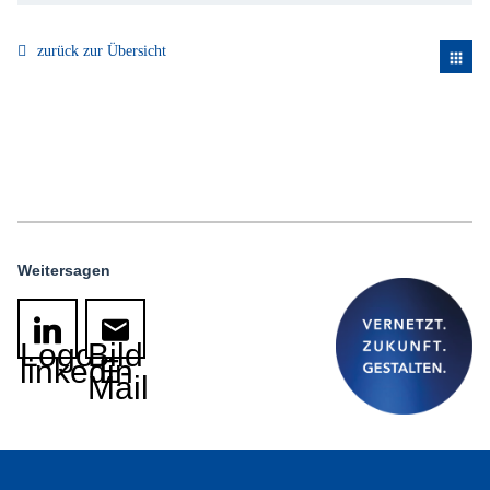
zurück zur Übersicht
apps
Weitersagen
Logo
Bild
linkedin
E-
Mail