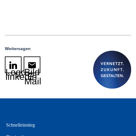
Weitersagen
Logo
Bild
linkedin
E-
Mail
Schnelleinstieg