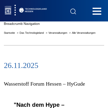
Hauptnavigation
Breadcrumb Navigation
Startseite
Das Technologieland
Veranstaltungen
Alle Veranstaltungen
Startseite
26.11.2025
Das Technologieland
Innovationsfelder
Wasserstoff Forum Hessen – HyGude
Beratung & Förderung
"Nach dem Hype –