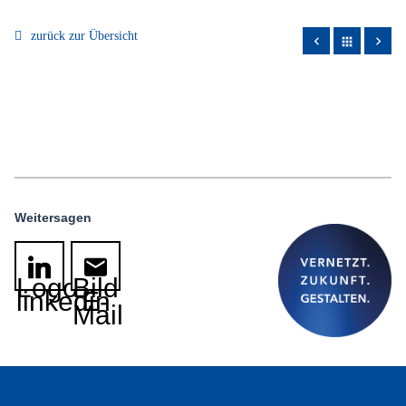
zurück zur Übersicht
apps
Weitersagen
Logo
Bild
linkedin
E-
Mail