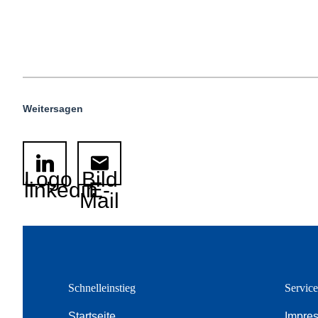
Weitersagen
Logo
Bild
linkedin
E-
Mail
Schnelleinstieg
Servic
Startseite
Impre