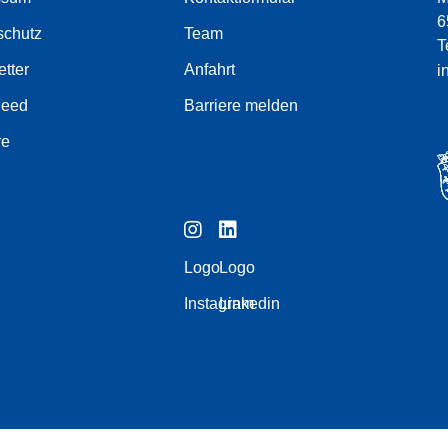
6
schutz
Team
T
tter
Anfahrt
i
Feed
Barriere melden
re
Logo
Logo
Instagram
Linkedin