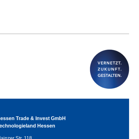
essen Trade & Invest GmbH
echnologieland Hessen
ainzer Str. 118