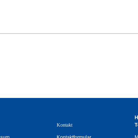
H
e
Kontakt
T
ssum
Kontaktformular
M