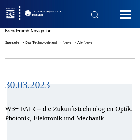
Hauptnavigation
Breadcrumb Navigation
Startseite
Das Technologieland
News
Alle News
Startseite
30.03.2023
Das Technologieland
Innovationsfelder
W3+ FAIR – die Zukunftstechnologien Optik,
Photonik, Elektronik und Mechanik
Beratung & Förderung