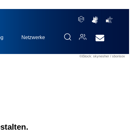
ng
Netzwerke
©iStock: skynesher / sborisov
stalten.