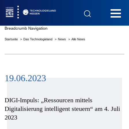
Hauptnavigation
Breadcrumb Navigation
Startseite
Das Technologieland
News
Alle News
Startseite
19.06.2023
Das Technologieland
Innovationsfelder
DIGI-Impuls: „Ressourcen mittels
Digitalisierung intelligent steuern“ am 4. Juli
2023
Beratung & Förderung