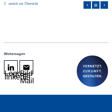
zurück zur Übersicht
apps
Weitersagen
Logo
Bild
linkedin
E-
Mail