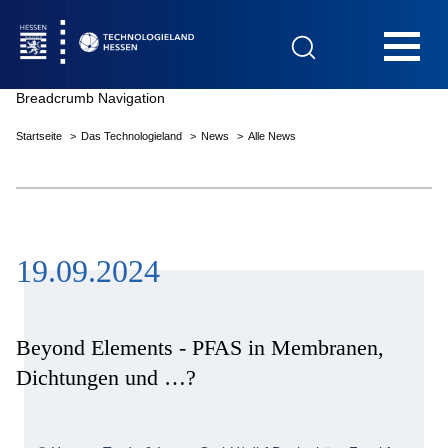
Hauptnavigation
Breadcrumb Navigation
Startseite
Das Technologieland
News
Alle News
Startseite
19.09.2024
Das Technologieland
Innovationsfelder
Beyond Elements - PFAS in Membranen,
Dichtungen und …?
Beratung & Förderung