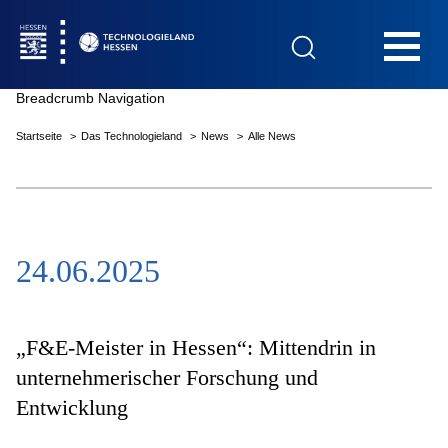
Hauptnavigation
Breadcrumb Navigation
Startseite
Das Technologieland
News
Alle News
Startseite
24.06.2025
Das Technologieland
Innovationsfelder
„F&E-Meister in Hessen“: Mittendrin in
unternehmerischer Forschung und
Entwicklung
Beratung & Förderung