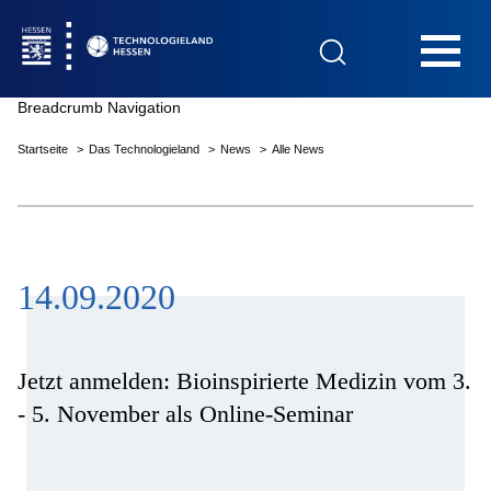
Hauptnavigation
Breadcrumb Navigation
Startseite
Das Technologieland
News
Alle News
Startseite
14.09.2020
Das Technologieland
Innovationsfelder
Jetzt anmelden: Bioinspirierte Medizin vom 3.
- 5. November als Online-Seminar
Beratung & Förderung