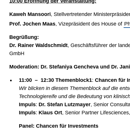
10:00 Eröffnung der Veranstaltung:
Kaweh Mansoori
, Stellvertretender Ministerpräsi
Prof. Jochen Maas
, Vizepräsident des House of
P
Begrüßung:
Dr. Rainer Waldschmidt
, Geschäftsführer der lan
GmbH
Moderation: Dr. Stefaniya Gencheva und Dr. Jan
11:00 – 12:30 Themenblock1
:
Chancen für I
Wir blicken in diesem Themenblock auf die ents
Technologiereife und die Bedeutung von klinisc
Impuls
:
Dr. Stefan Lutzmayer
, Senior Consult
Impuls
:
Klaus Ort
, Senior Partner Lifescience
Panel:
Chancen für Investments