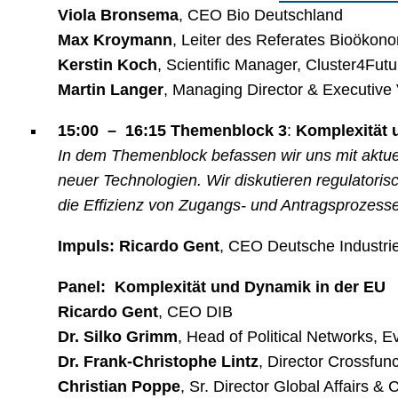
Viola Bronsema
, CEO Bio Deutschland
Max Kroymann
, Leiter des Referates
Bioökono
Kerstin Koch
, Scientific Manager, Cluster4
Martin Langer
, Managing Director & Executiv
15:00 – 16:15 Themenblock 3
:
Komplexität 
In dem Themenblock befassen wir uns mit aktue
neuer Technologien. Wir diskutieren regulator
die Effizienz von Zugangs- und Antragsprozes
Impuls:
Ricardo Gent
, CEO Deutsche Industri
Panel:
Komplexität und Dynamik in der EU
Ricardo Gent
, CEO DIB
Dr. Silko Grimm
, Head of Political Networks,
Dr. Frank-Christophe Lintz
, Director Crossfu
Christian Poppe
, Sr. Director Global Affairs 