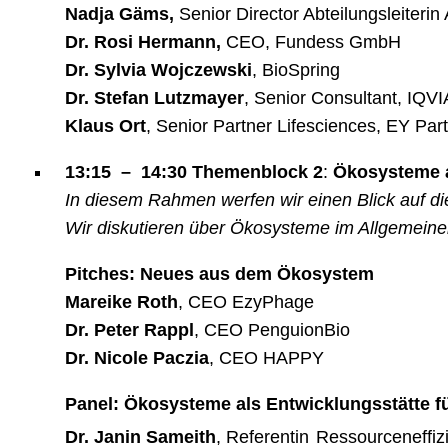
Nadja Gäms,
Senior Director Abteilungsleiteri
Dr. Rosi Hermann,
CEO, Fundess GmbH
Dr. Sylvia Wojczewski
, BioSpring
Dr. Stefan Lutzmayer
, Senior Consultant, IQVI
Klaus Ort
, Senior Partner Lifesciences, EY Par
13:15 – 14:30 Themenblock 2
:
Ökosysteme al
In diesem Rahmen werfen wir einen Blick auf d
Wir diskutieren über Ökosysteme im Allgemein
Pitches: Neues aus dem Ökosystem
Mareike Roth
, CEO EzyPhage
Dr. Peter Rappl
, CEO PenguionBio
Dr. Nicole Paczia
, CEO HAPPY
Panel:
Ökosysteme als Entwicklungsstätte f
Dr. Janin Sameith
, Referentin
Ressourceneffiz