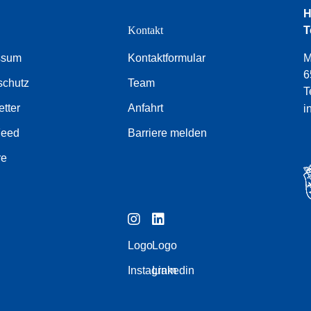
H
e
Kontakt
T
ssum
Kontaktformular
M
6
schutz
Team
T
tter
Anfahrt
i
Feed
Barriere melden
re
Logo
Logo
Instagram
Linkedin