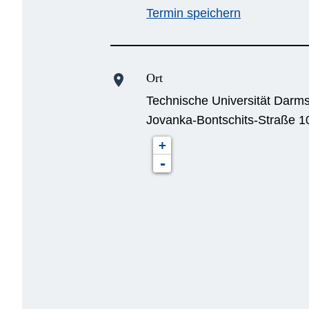
Termin speichern
Ort
location_on
Technische Universität Darms
Jovanka-Bontschits-Straße 1
+
-