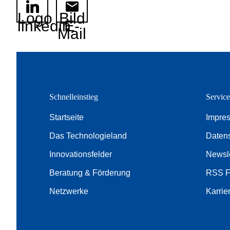
Logo
Bild
linkedin
E-
Mail
Schnelleinstieg
Servic
Startseite
Impre
Das Technologieland
Daten
Innovationsfelder
Newsle
Beratung & Förderung
RSS 
Netzwerke
Karrie