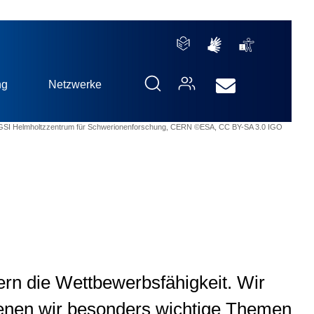
ng
Netzwerke
SI Helmholtzzentrum für Schwerionenforschung, CERN ©ESA, CC BY-SA 3.0 IGO
ern die Wettbewerbsfähigkeit. Wir
 denen wir besonders wichtige Themen