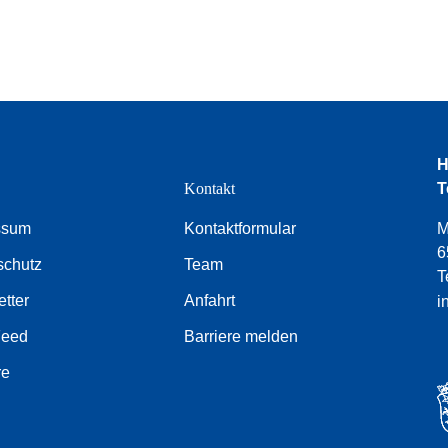
H
e
Kontakt
T
ssum
Kontaktformular
M
6
schutz
Team
T
tter
Anfahrt
i
Feed
Barriere melden
re