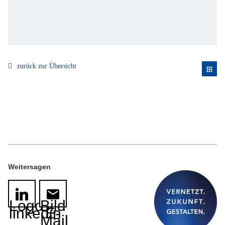
zurück zur Übersicht
apps
Weitersagen
Logo
Bild
linkedin
E-
Mail