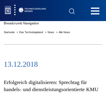
Hauptnavigation
Breadcrumb Navigation
Startseite
Das Technologieland
News
Alle News
Startseite
13.12.2018
Das Technologieland
Innovationsfelder
Erfolgreich digitalisieren: Sprechtag für
handels- und dienstleistungsorientierte KMU
Beratung & Förderung