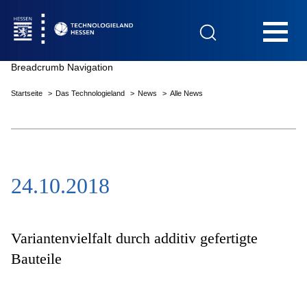
Hauptnavigation
Breadcrumb Navigation
Startseite
Das Technologieland
News
Alle News
Startseite
24.10.2018
Das Technologieland
Innovationsfelder
Variantenvielfalt durch additiv gefertigte
Bauteile
Beratung & Förderung