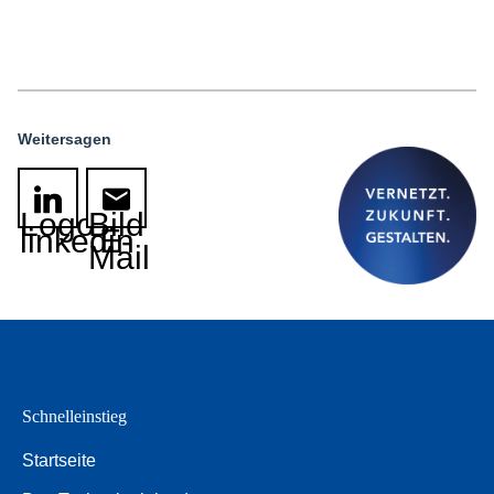
Weitersagen
Logo
Bild
linkedin
E-
Mail
Schnelleinstieg
Startseite