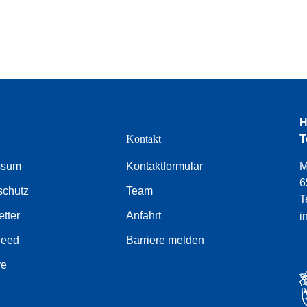
H
e
Kontakt
T
ssum
Kontaktformular
M
6
schutz
Team
T
tter
Anfahrt
i
Feed
Barriere melden
re