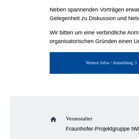
Neben spannenden Vorträgen erwart
Gelegenheit zu Diskussion und Net
Wir bitten um eine verbindliche An
organisatorischen Gründen einen U
Weitere Infos / Anmeldung
Veranstalter
home
Fraunhofer-Projektgruppe I