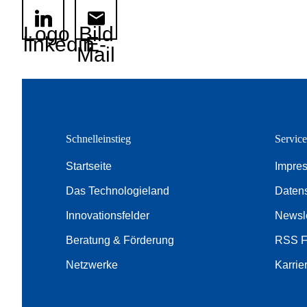
Logo
Bild
linkedin
E-
Mail
Schnelleinstieg
Servic
Startseite
Impre
Das Technologieland
Daten
Innovationsfelder
Newsle
Beratung & Förderung
RSS 
Netzwerke
Karrie