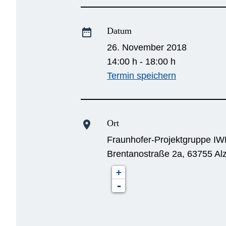
Datum
date_range
26. November 2018
14:00 h - 18:00 h
Termin speichern
Ort
location_on
Fraunhofer-Projektgruppe I
Brentanostraße 2a, 63755 Al
+
-