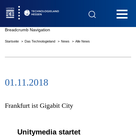
Hauptnavigation
Breadcrumb Navigation
Startseite
Das Technologieland
News
Alle News
Startseite
01.11.2018
Das Technologieland
Innovationsfelder
Frankfurt ist Gigabit City
Beratung & Förderung
Unitymedia startet