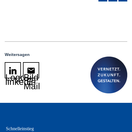
Weitersagen
Logo
Bild
linkedin
E-
Mail
Schnelleinstieg