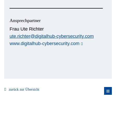
Ansprechpartner
Frau Ute Richter
ute.richter@digitalhub-cybersecurity.com
www.digitalhub-cybersecurity.com
zurück zur Übersicht
apps