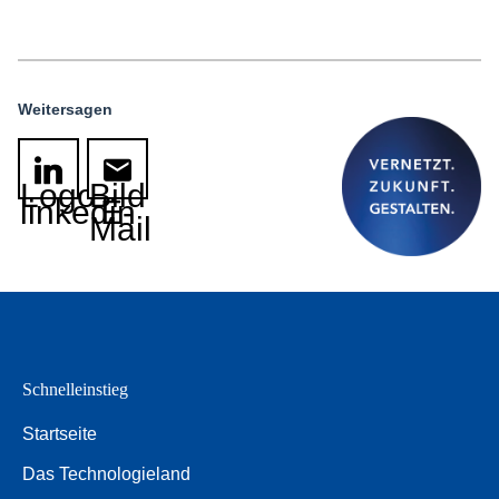
Weitersagen
Logo
Bild
linkedin
E-
Mail
Schnelleinstieg
Startseite
Das Technologieland