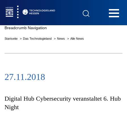
Hauptnavigation
Breadcrumb Navigation
Startseite
Das Technologieland
News
Alle News
Startseite
27.11.2018
Das Technologieland
Innovationsfelder
Digital Hub Cybersecurity veranstaltet 6. Hub
Night
Beratung & Förderung