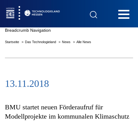
Hauptnavigation
Breadcrumb Navigation
Startseite
Das Technologieland
News
Alle News
Startseite
13.11.2018
Das Technologieland
Innovationsfelder
BMU startet neuen Förderaufruf für
Modellprojekte im kommunalen Klimaschutz
Beratung & Förderung