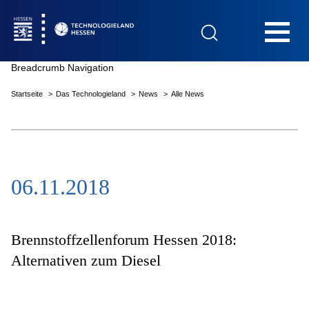
Hauptnavigation
Breadcrumb Navigation
Startseite
Das Technologieland
News
Alle News
Startseite
06.11.2018
Das Technologieland
Innovationsfelder
Brennstoffzellenforum Hessen 2018:
Alternativen zum Diesel
Beratung & Förderung