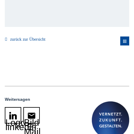
zurück zur Übersicht
apps
Weitersagen
Logo
Bild
linkedin
E-
Mail