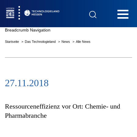
Hauptnavigation
Breadcrumb Navigation
Startseite
Das Technologieland
News
Alle News
Startseite
27.11.2018
Das Technologieland
Innovationsfelder
Ressourceneffizienz vor Ort: Chemie- und
Pharmabranche
Beratung & Förderung