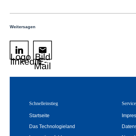
Weitersagen
Logo
Bild
linkedin
E-
Mail
Schnelleinstieg
Servic
Startseite
Impre
Das Technologieland
Daten