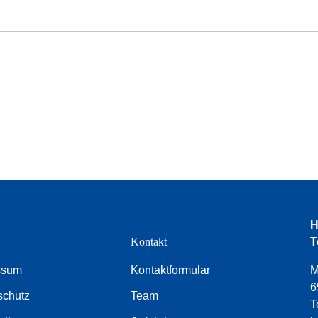
H
e
Kontakt
T
ssum
Kontaktformular
M
6
schutz
Team
T