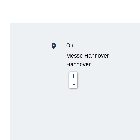
Ort
location_on
Messe Hannover
Hannover
+
-