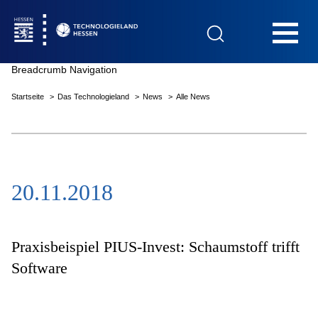
Hauptnavigation
Breadcrumb Navigation
Startseite
Das Technologieland
News
Alle News
Startseite
20.11.2018
Das Technologieland
Innovationsfelder
Praxisbeispiel PIUS-Invest: Schaumstoff trifft
Software
Beratung & Förderung