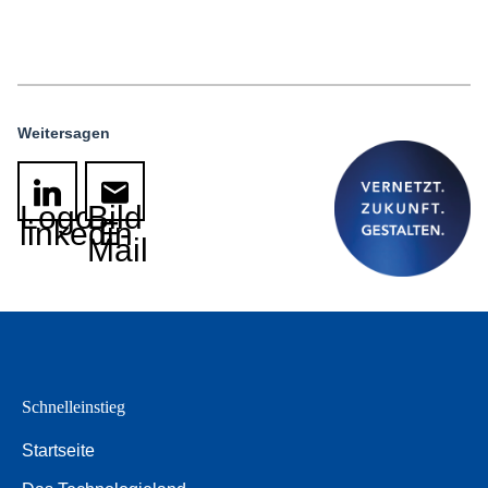
Weitersagen
Logo
Bild
linkedin
E-
Mail
Schnelleinstieg
Startseite