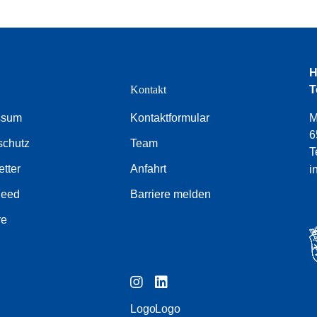
H
e
Kontakt
T
ssum
Kontaktformular
M
6
schutz
Team
T
tter
Anfahrt
i
Feed
Barriere melden
re
Logo
Logo