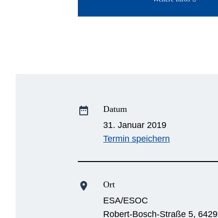
Datum
date_range
31. Januar 2019
Termin speichern
Ort
location_on
ESA/ESOC
Robert-Bosch-Straße 5, 642