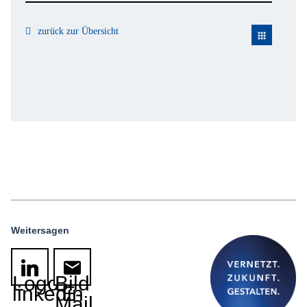
zurück zur Übersicht
apps
Weitersagen
Logo
Bild
linkedin
E-
Mail