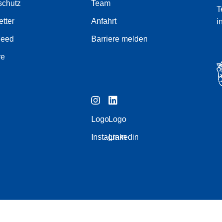
schutz
Team
T
tter
Anfahrt
i
Feed
Barriere melden
re
Logo
Logo
Instagram
Linkedin