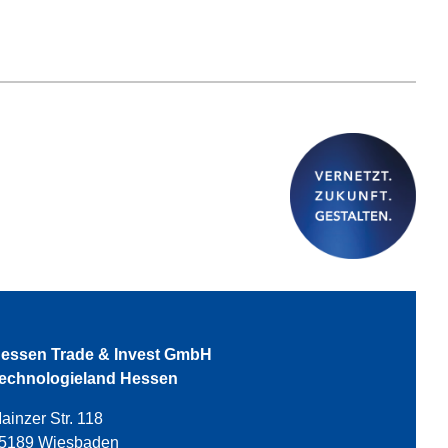
essen Trade & Invest GmbH
echnologieland Hessen
ainzer Str. 118
5189 Wiesbaden