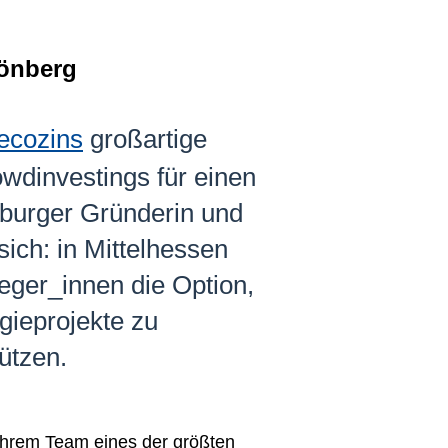
hönberg
ecozins
großartige
owdinvestings für einen
rburger Gründerin und
ich: in Mittelhessen
eger_innen die Option,
gieprojekte zu
ützen.
t ihrem Team eines der größten