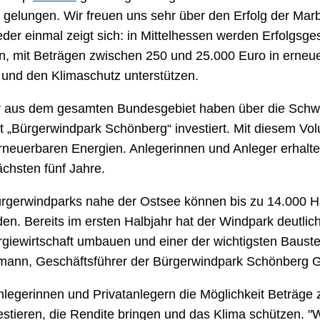
 gelungen. Wir freuen uns sehr über den Erfolg der Marb
der einmal zeigt sich: in Mittelhessen werden Erfolgsge
on, mit Beträgen zwischen 250 und 25.000 Euro in erneu
n und den Klimaschutz unterstützen.
 aus dem gesamten Bundesgebiet haben über die Schwa
kt „Bürgerwindpark Schönberg“ investiert. Mit diesem Vo
neuerbaren Energien. Anlegerinnen und Anleger erhalten 
ächsten fünf Jahre.
gerwindparks nahe der Ostsee können bis zu 14.000 Hau
en. Bereits im ersten Halbjahr hat der Windpark deutlic
rgiewirtschaft umbauen und einer der wichtigsten Bauste
rmann, Geschäftsführer der Bürgerwindpark Schönberg
tanlegerinnen und Privatanlegern die Möglichkeit Beträg
estieren, die Rendite bringen und das Klima schützen. "