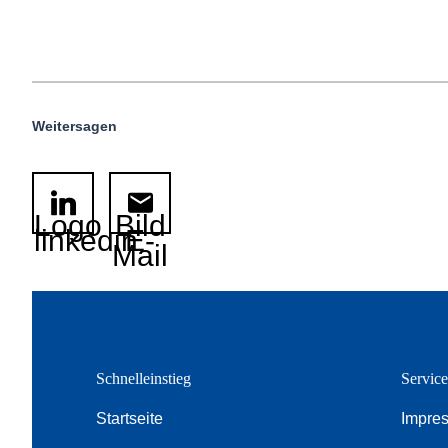
Weitersagen
Logo
Bild
linkedin
E-
Mail
Schnelleinstieg
Servic
Startseite
Impre