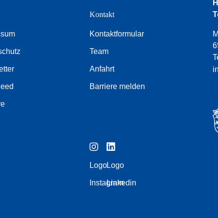
H
e
Kontakt
T
ssum
Kontaktformular
M
6
schutz
Team
T
tter
Anfahrt
i
Feed
Barriere melden
re
Logo
Logo
Instagram
Linkedin