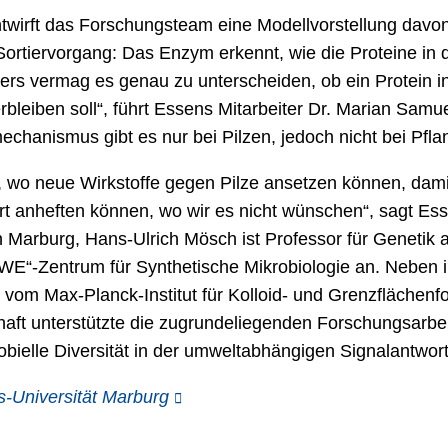
irft das Forschungsteam eine Modellvorstellung davon,
rtiervorgang: Das Enzym erkennt, wie die Proteine in
ers vermag es genau zu unterscheiden, ob ein Protein in 
leiben soll“, führt Essens Mitarbeiter Dr. Marian Samuel
echanismus gibt es nur bei Pilzen, jedoch nicht bei Pfla
 wo neue Wirkstoffe gegen Pilze ansetzen können, damit
rt anheften können, wo wir es nicht wünschen“, sagt Es
n Marburg, Hans-Ulrich Mösch ist Professor für Genetik a
-Zentrum für Synthetische Mikrobiologie an. Neben ihr
 vom Max-Planck-Institut für Kolloid- und Grenzflächenf
t unterstützte die zugrundeliegenden Forschungsarbeit
ielle Diversität in der umweltabhängigen Signalantwort
s-Universität Marburg