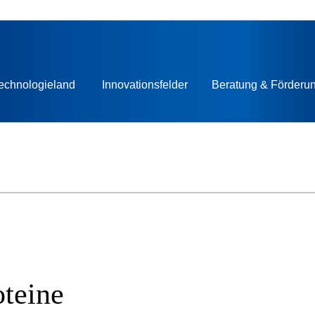
echnologieland
Innovationsfelder
Beratung & Förderu
oteine