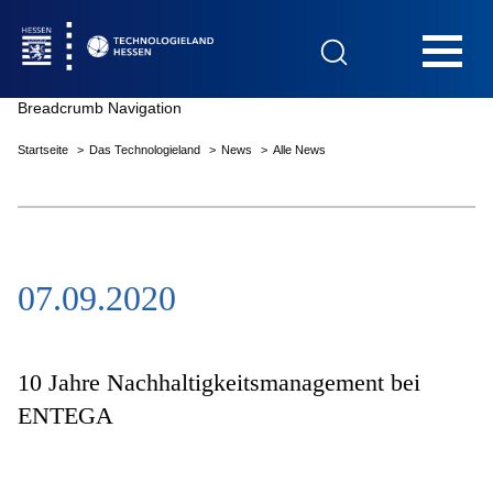
Hauptnavigation
Breadcrumb Navigation
Startseite
Das Technologieland
News
Alle News
Startseite
07.09.2020
Das Technologieland
Innovationsfelder
10 Jahre Nachhaltigkeitsmanagement bei
ENTEGA
Beratung & Förderung