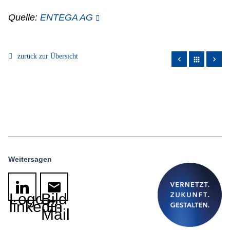
Quelle:
ENTEGA AG
zurück zur Übersicht
apps
Weitersagen
Logo
Bild
linkedin
E-
Mail