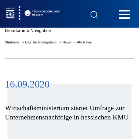
Hauptnavigation
Breadcrumb Navigation
Startseite
Das Technologieland
News
Alle News
Startseite
16.09.2020
Das Technologieland
Innovationsfelder
Wirtschaftsministerium startet Umfrage zur
Unternehmensnachfolge in hessischen KMU
Beratung & Förderung