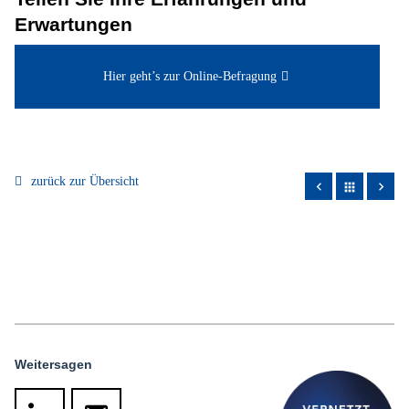
Erwartungen
Hier geht’s zur Online-Befragung
zurück zur Übersicht
apps
Weitersagen