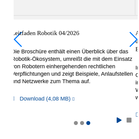
Netzwerke
26
Analyse von Wasserstofferzeug
und Identifikation geeigneter
Elektrolysestandorte in Hessen
en Überblick über das
ßt die mit dem Einsatz
den rechtlichen
Informieren Sie sich über Mögli
Beispiele, Anlaufstellen
Chancen der dezentralen Wasse
a auf.
in Hessen. Die Studie zeigt die 
Wasserstoff aus Elektrolyse in t
wirtschaftlicher und planerischer
Download (5,36 MB)