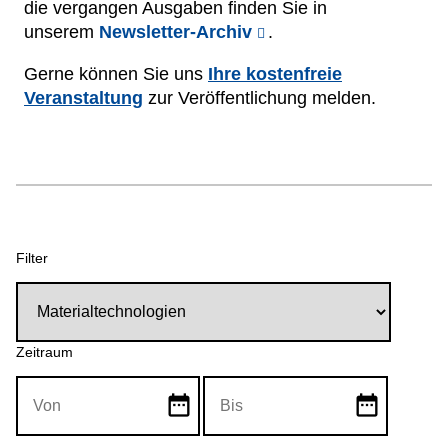
die vergangen Ausgaben finden Sie in
Netzwerke
unserem
Newsletter-Archiv
.
Gerne können Sie uns
Ihre kostenfreie
Veranstaltung
zur Veröffentlichung melden.
Filter
Zeitraum
date_range
date_range