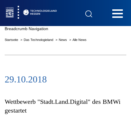
Hauptnavigation
Breadcrumb Navigation
Startseite
Das Technologieland
News
Alle News
Startseite
29.10.2018
Das Technologieland
Innovationsfelder
Wettbewerb "Stadt.Land.Digital" des BMWi
gestartet
Beratung & Förderung