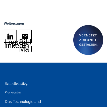
Weitersagen
Logo
Bild
linkedin
E-
Mail
Schnelleinstieg
Startseite
Das Technologieland