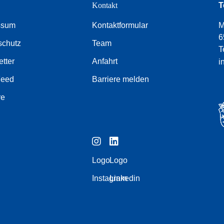
e
Kontakt
T
ssum
Kontaktformular
M
6
schutz
Team
T
tter
Anfahrt
i
Feed
Barriere melden
re
Logo
Logo
Instagram
Linkedin