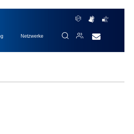
ng
Netzwerke
!