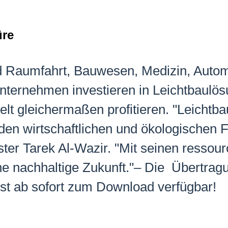
üre
 Raumfahrt, Bauwesen, Medizin, Automo
ternehmen investieren in Leichtbaulös
t gleichermaßen profitieren. "Leichtbau
den wirtschaftlichen und ökologischen For
ter Tarek Al-Wazir. "Mit seinen ressour
ine nachhaltige Zukunft."– Die Übertrag
ist ab sofort zum Download verfügbar!