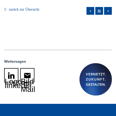
zurück zur Übersicht
apps
Weitersagen
Logo
Bild
linkedin
E-
Mail