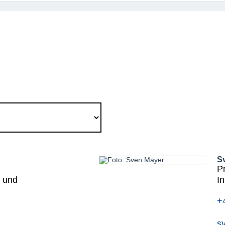
S
P
g und
I
+
s