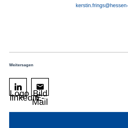
kerstin.frings@hessen
Weitersagen
Logo
Bild
linkedin
E-
Mail