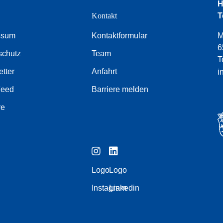
H
e
Kontakt
T
ssum
Kontaktformular
M
6
schutz
Team
T
tter
Anfahrt
i
Feed
Barriere melden
re
Logo
Logo
Instagram
Linkedin