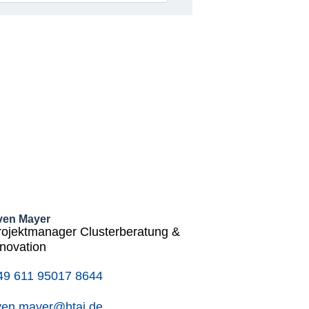
ven Mayer
rojektmanager Clusterberatung &
nnovation
49 611 95017 8644
ven.mayer@htai.de