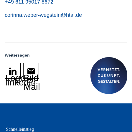
+49 611 95017 8672
corinna.weber-wegstein@htai.de
Weitersagen
Logo
Bild
linkedin
E-
Mail
Schnelleinstieg