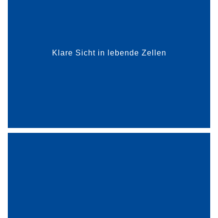
Klare Sicht in lebende Zellen
mehr dazu
Holz verbindet Tradition mit Zukunft. Die Baum
Fensterbau GmbH ist von Aluminium- und
Kunststofffenstern auf den nachhaltigen Werkstoff
Holz umgestiegen. Damit spart sie große Mengen
Müll und Kohlenst...