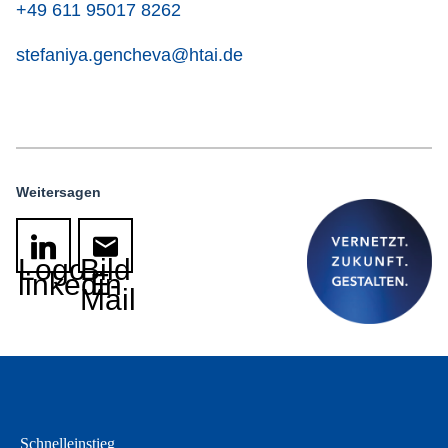
+49 611 95017 8262
stefaniya.gencheva@htai.de
Weitersagen
Logo
Bild
linkedin
E-
Mail
Schnelleinstieg