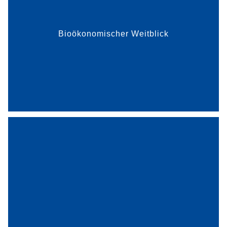
Bioökonomischer Weitblick
mehr dazu
Mikroalgen sind die Alleskönner der Bioökonomie.
Die südhessische Algoliner GmbH & Co. KG hat
ein dezentrales Verfahren entwickelt, mit dem sich
Fotobioreaktoren für die Mikroalgenzucht günstig
und na...