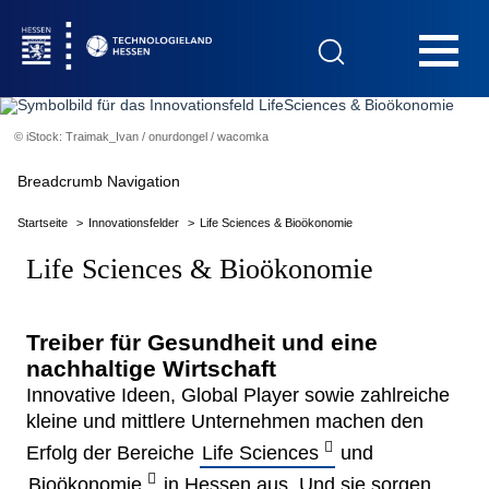
Hauptnavigation
© iStock: Traimak_Ivan / onurdongel / wacomka
Startseite
Breadcrumb Navigation
Startseite
Innovationsfelder
Life Sciences & Bioökonomie
Life Sciences & Bioökonomie
Das Technologieland
Treiber für Gesundheit und eine
nachhaltige Wirtschaft
Innovationsfelder
Innovative Ideen, Global Player sowie zahlreiche
kleine und mittlere Unternehmen machen den
Beratung & Förderung
Erfolg der Bereiche
Life Sciences
und
Bioökonomie
in Hessen aus. Und sie sorgen