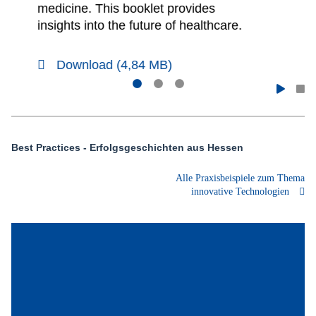
ein Stimmungsbild hessischer
Unternehmen.
Download (1,19 MB)
Best Practices - Erfolgsgeschichten aus Hessen
Alle Praxisbeispiele zum Thema
innovative Technologien
Die Thunder Imager von Leica Microsystems aus
Wetzlar liefern mikroskopische Aufnahmen auch
aus dem Innern von relativ dicken biologischen
Proben – und zwar ohne Umstellung der
Arbeitsweise, denn in d...