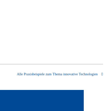
Alle Praxisbeispiele zum Thema innovative Technologien
stoffe gegen Gerinnungsstörungen,
immunerkrankungen oder
nschwächen haben eines gemeinsam: Sie