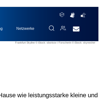
ng
Netzwerke
Frankfurt Skyline © iStock: sborisov / Forscherin © iStock: skynesher
ause wie leistungsstarke kleine und