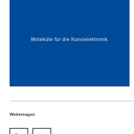
Halbleiter-Bauelemente benötigt. Die
Chemikalien von Dockweiler Chemic...
Moleküle für die Nanoelektronik
mehr dazu
Weitersagen