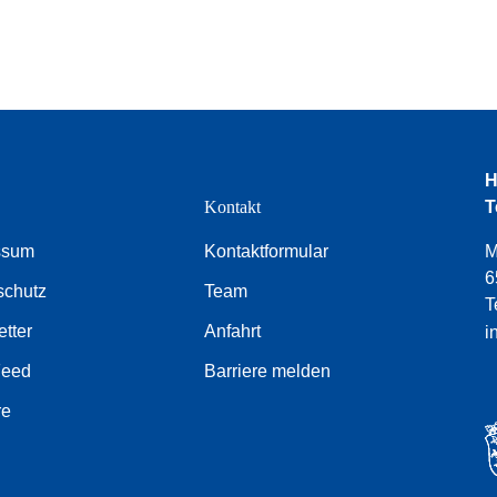
H
e
Kontakt
T
ssum
Kontaktformular
M
6
schutz
Team
T
tter
Anfahrt
i
Feed
Barriere melden
re