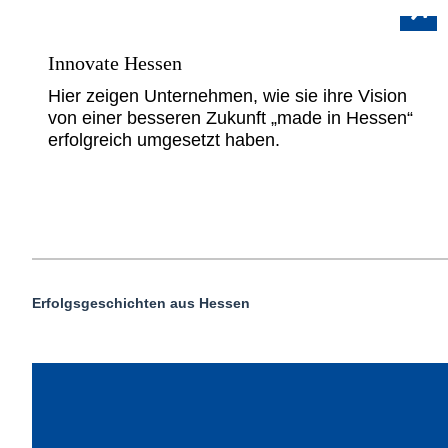
Innovate Hessen
Hier zeigen Unternehmen, wie sie ihre Vision
von einer besseren Zukunft „made in Hessen“
erfolgreich umgesetzt haben.
Erfolgsgeschichten aus Hessen
Proximity-inducing drugs, kurz Proxidrugs,
bilden eine neue Medikamentenklasse mit
innovativer Wirkweise: Sie bringen in der Zelle