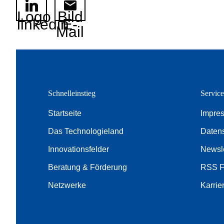
Logo
Bild
linkedin
E-
Mail
Schnelleinstieg
Servic
Startseite
Impre
Das Technologieland
Daten
Innovationsfelder
Newsle
Beratung & Förderung
RSS 
Netzwerke
Karrie