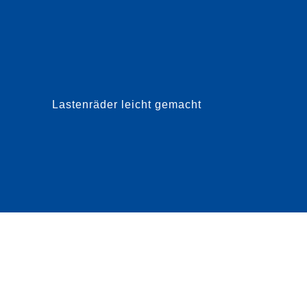
Doch das hessische Unternehmen hat es
werd
geschafft, für eine Gesamtb...
gewo
Medi
Lastenräder leicht gemacht
mehr dazu