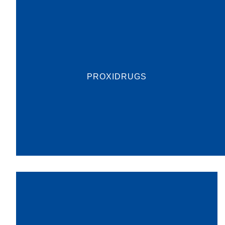
Enzyme und bestimmte Zielproteine in
räumliche Nähe (Proximität) zuei...
PROXIDRUGS
mehr dazu
Um noch leistungsstärkere Computer,
Smartphones und andere elektronische Geräte
zu realisieren, werden innovative Materialien für