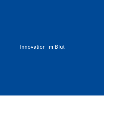
en aus menschlichem Blutplasma
nnen. CSL Behring produziert in Marburg
kamente au...
Innovation im Blut
mehr dazu