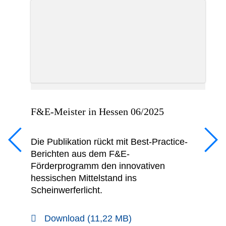
essen 06/2025
Beyond Elements – Von
Ressourcen und Mater
02/2026
kt mit Best-Practice-
 F&E-
n innovativen
In die Publikation sind 
tand ins
zahlreichen Erkenntni
als 100 Fachbeiträgen 
Veranstaltungsreihe „
Elements“ geflossen. S
22 MB)