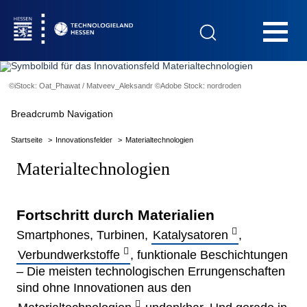
Hauptnavigation
©iStock: Oat_Phawat / Matveev_Aleksandr ©Adobe Stock: nordroden
Startseite
Breadcrumb Navigation
Startseite
Innovationsfelder
Materialtechnologien
Materialtechnologien
Das Technologieland
Fortschritt durch Materialien
Innovationsfelder
Smartphones, Turbinen,
Katalysatoren
,
Verbundwerkstoffe
, funktionale Beschichtungen
– Die meisten technologischen Errungenschaften
Beratung & Förderung
sind ohne Innovationen aus den